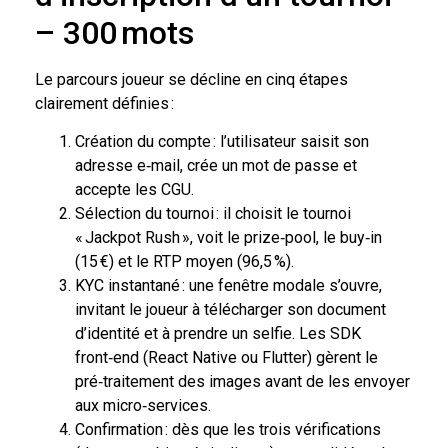
– 300 mots
Le parcours joueur se décline en cinq étapes
clairement définies :
Création du compte : l’utilisateur saisit son
adresse e‑mail, crée un mot de passe et
accepte les CGU.
Sélection du tournoi : il choisit le tournoi
« Jackpot Rush », voit le prize‑pool, le buy‑in
(15 €) et le RTP moyen (96,5 %).
KYC instantané : une fenêtre modale s’ouvre,
invitant le joueur à télécharger son document
d’identité et à prendre un selfie. Les SDK
front‑end (React Native ou Flutter) gèrent le
pré‑traitement des images avant de les envoyer
aux micro‑services.
Confirmation : dès que les trois vérifications