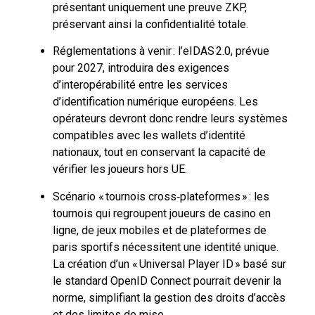
présentant uniquement une preuve ZKP,
préservant ainsi la confidentialité totale.
Réglementations à venir : l’eIDAS 2.0, prévue
pour 2027, introduira des exigences
d’interopérabilité entre les services
d’identification numérique européens. Les
opérateurs devront donc rendre leurs systèmes
compatibles avec les wallets d’identité
nationaux, tout en conservant la capacité de
vérifier les joueurs hors UE.
Scénario « tournois cross‑plateformes » : les
tournois qui regroupent joueurs de casino en
ligne, de jeux mobiles et de plateformes de
paris sportifs nécessitent une identité unique.
La création d’un « Universal Player ID » basé sur
le standard OpenID Connect pourrait devenir la
norme, simplifiant la gestion des droits d’accès
et des limites de mise.