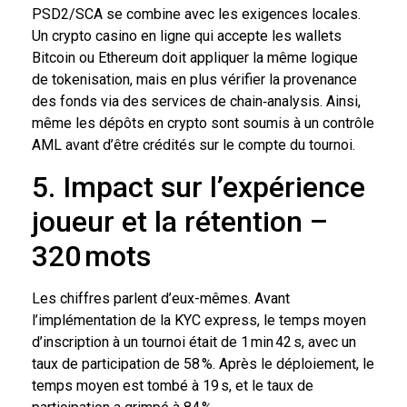
PSD2/SCA se combine avec les exigences locales.
Un crypto casino en ligne qui accepte les wallets
Bitcoin ou Ethereum doit appliquer la même logique
de tokenisation, mais en plus vérifier la provenance
des fonds via des services de chain‑analysis. Ainsi,
même les dépôts en crypto sont soumis à un contrôle
AML avant d’être crédités sur le compte du tournoi.
5. Impact sur l’expérience
joueur et la rétention –
320 mots
Les chiffres parlent d’eux-mêmes. Avant
l’implémentation de la KYC express, le temps moyen
d’inscription à un tournoi était de 1 min 42 s, avec un
taux de participation de 58 %. Après le déploiement, le
temps moyen est tombé à 19 s, et le taux de