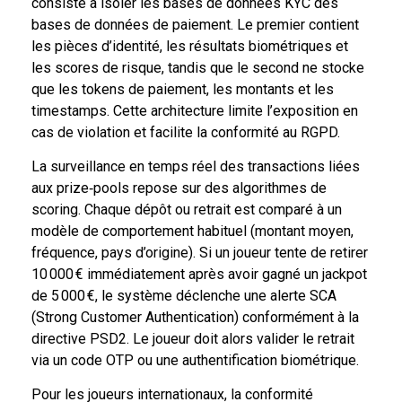
consiste à isoler les bases de données KYC des
bases de données de paiement. Le premier contient
les pièces d’identité, les résultats biométriques et
les scores de risque, tandis que le second ne stocke
que les tokens de paiement, les montants et les
timestamps. Cette architecture limite l’exposition en
cas de violation et facilite la conformité au RGPD.
La surveillance en temps réel des transactions liées
aux prize‑pools repose sur des algorithmes de
scoring. Chaque dépôt ou retrait est comparé à un
modèle de comportement habituel (montant moyen,
fréquence, pays d’origine). Si un joueur tente de retirer
10 000 € immédiatement après avoir gagné un jackpot
de 5 000 €, le système déclenche une alerte SCA
(Strong Customer Authentication) conformément à la
directive PSD2. Le joueur doit alors valider le retrait
via un code OTP ou une authentification biométrique.
Pour les joueurs internationaux, la conformité