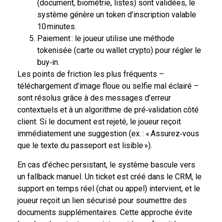
(document, biométrie, listes) sont validées, le
système génère un token d’inscription valable
10 minutes.
Paiement : le joueur utilise une méthode
tokenisée (carte ou wallet crypto) pour régler le
buy‑in.
Les points de friction les plus fréquents –
téléchargement d’image floue ou selfie mal éclairé –
sont résolus grâce à des messages d’erreur
contextuels et à un algorithme de pré‑validation côté
client. Si le document est rejeté, le joueur reçoit
immédiatement une suggestion (ex. : « Assurez‑vous
que le texte du passeport est lisible »).
En cas d’échec persistant, le système bascule vers
un fallback manuel. Un ticket est créé dans le CRM, le
support en temps réel (chat ou appel) intervient, et le
joueur reçoit un lien sécurisé pour soumettre des
documents supplémentaires. Cette approche évite