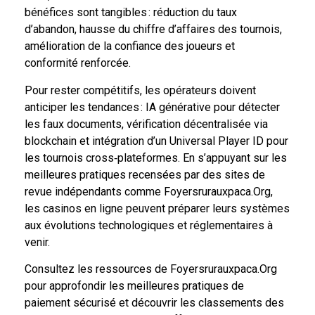
bénéfices sont tangibles : réduction du taux
d’abandon, hausse du chiffre d’affaires des tournois,
amélioration de la confiance des joueurs et
conformité renforcée.
Pour rester compétitifs, les opérateurs doivent
anticiper les tendances : IA générative pour détecter
les faux documents, vérification décentralisée via
blockchain et intégration d’un Universal Player ID pour
les tournois cross‑plateformes. En s’appuyant sur les
meilleures pratiques recensées par des sites de
revue indépendants comme Foyersrurauxpaca.Org,
les casinos en ligne peuvent préparer leurs systèmes
aux évolutions technologiques et réglementaires à
venir.
Consultez les ressources de Foyersrurauxpaca.Org
pour approfondir les meilleures pratiques de
paiement sécurisé et découvrir les classements des