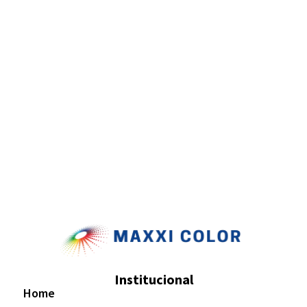
Institucional
Home