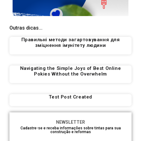
Outras dicas...
Правильні методи загартовування для
зміцнення імунітету людини
Navigating the Simple Joys of Best Online
Pokies Without the Overwhelm
Test Post Created
NEWSLETTER
Cadastre-se e receba informações sobre tintas para sua
construção e reformas