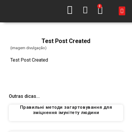
0
Test Post Created
(imagem divulgação)
Test Post Created
Outras dicas...
Правильні методи загартовування для
зміцнення імунітету людини