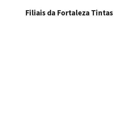
Filiais da Fortaleza Tintas