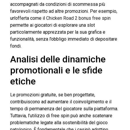
accompagnati da condizioni di scommessa più
favorevoli rispetto ad altre promozioni. Per esempio,
un’offerta come il
Chicken Road 2 bonus free spin
permette ai giocatori di esplorare una slot
particolarmente apprezzata per la sua grafica e
funzionalità, senza l’obbligo immediato di depositare
fondi.
Analisi delle dinamiche
promotionali e le sfide
etiche
Le promozioni gratuite, se ben progettate,
contribuiscono ad aumentare il coinvolgimento e il
tempo di permanenza del giocatore sulla piattaforma.
Tuttavia, l’utilizzo di free spin può anche scatenare
problematiche legate alla sostenibilità del gioco
patologico. È fondamentale che i casinò adottino