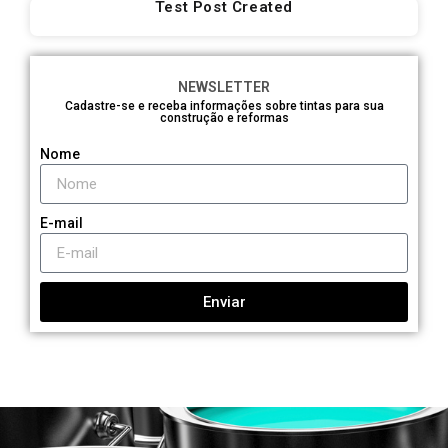
Test Post Created
NEWSLETTER
Cadastre-se e receba informações sobre tintas para sua
construção e reformas
Nome
E-mail
Enviar