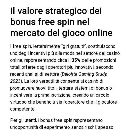
Il valore strategico dei
bonus free spin nel
mercato del gioco online
I free spin, letteralmente “giri gratuiti”, costituiscono
uno degli incentivi più alla moda nel settore dei casinò
online, rappresentando circa il
35%
delle promozioni
totali offerte dagli operatori più innovativi, secondo
recenti analisi di settore (
Deloitte Gaming Study,
2023
). La loro versatilità consente ai casinò di
promuovere nuovi titoli, testare sistemi di bonus o
incentivare la prima iscrizione, creando un circolo
virtuoso che beneficia sia l’operatore che il giocatore
competente.
Per gli utenti, i bonus free spin rappresentano
un’opportunità di esperimento senza rischi, spesso