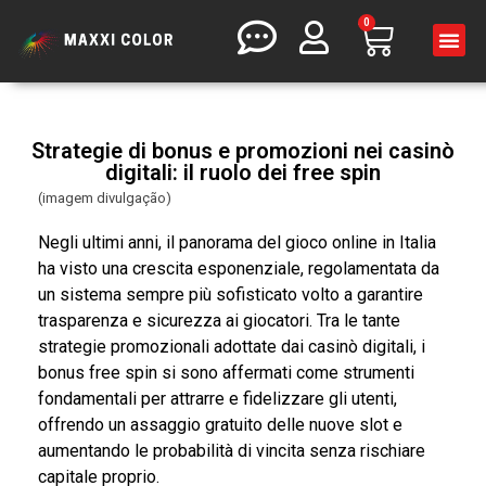
0
Strategie di bonus e promozioni nei casinò
digitali: il ruolo dei free spin
(imagem divulgação)
Negli ultimi anni, il panorama del gioco online in Italia
ha visto una crescita esponenziale, regolamentata da
un sistema sempre più sofisticato volto a garantire
trasparenza e sicurezza ai giocatori. Tra le tante
strategie promozionali adottate dai casinò digitali, i
bonus free spin si sono affermati come strumenti
fondamentali per attrarre e fidelizzare gli utenti,
offrendo un assaggio gratuito delle nuove slot e
aumentando le probabilità di vincita senza rischiare
capitale proprio.