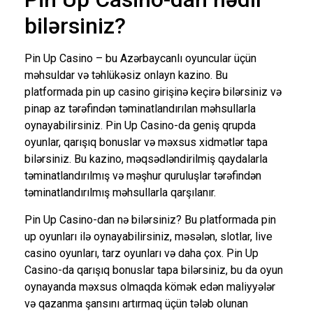
bilərsiniz?
Pin Up Casino – bu Azərbaycanlı oyuncular üçün
məhsuldar və təhlükəsiz onlayn kazino. Bu
platformada pin up casino girişinə keçirə bilərsiniz və
pinap az tərəfindən təminatlandırılan məhsullarla
oynayabilirsiniz. Pin Up Casino-da geniş qrupda
oyunlar, qarışıq bonuslar və məxsus xidmətlər tapa
bilərsiniz. Bu kazino, məqsədləndirilmiş qaydalarla
təminatlandırılmış və məşhur quruluşlar tərəfindən
təminatlandırılmış məhsullarla qarşılanır.
Pin Up Casino-dan nə bilərsiniz? Bu platformada pin
up oyunları ilə oynayabilirsiniz, məsələn, slotlar, live
casino oyunları, tarz oyunları və daha çox. Pin Up
Casino-da qarışıq bonuslar tapa bilərsiniz, bu da oyun
oynayanda məxsus olmaqda kömək edən maliyyələr
və qazanma şansını artırmaq üçün tələb olunan