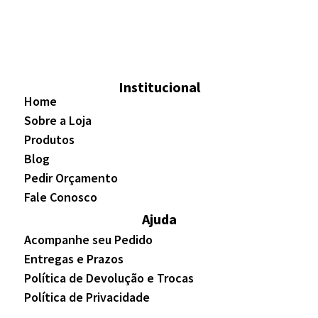
Institucional
Home
Sobre a Loja
Produtos
Blog
Pedir Orçamento
Fale Conosco
Ajuda
Acompanhe seu Pedido
Entregas e Prazos
Política de Devolução e Trocas
Política de Privacidade