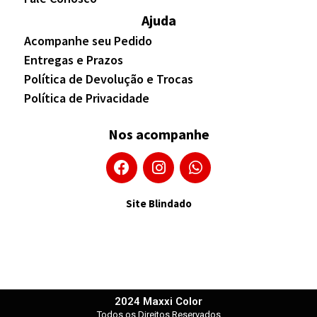
Ajuda
Acompanhe seu Pedido
Entregas e Prazos
Política de Devolução e Trocas
Política de Privacidade
Nos acompanhe
Site Blindado
2024 Maxxi Color
Todos os Direitos Reservados