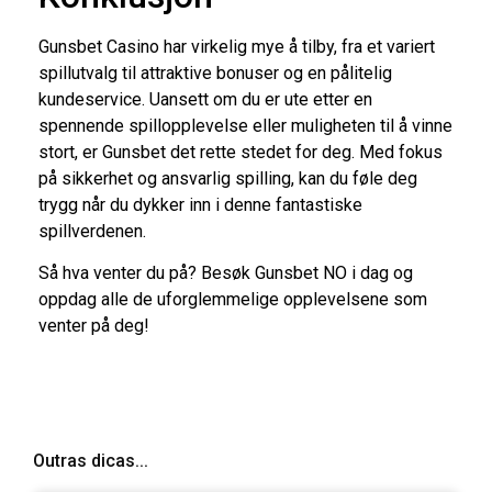
Gunsbet Casino har virkelig mye å tilby, fra et variert
spillutvalg til attraktive bonuser og en pålitelig
kundeservice. Uansett om du er ute etter en
spennende spillopplevelse eller muligheten til å vinne
stort, er Gunsbet det rette stedet for deg. Med fokus
på sikkerhet og ansvarlig spilling, kan du føle deg
trygg når du dykker inn i denne fantastiske
spillverdenen.
Så hva venter du på? Besøk Gunsbet NO i dag og
oppdag alle de uforglemmelige opplevelsene som
venter på deg!
Outras dicas...