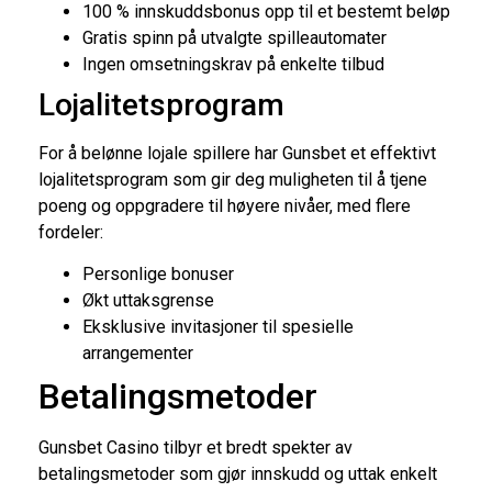
100 % innskuddsbonus opp til et bestemt beløp
Gratis spinn på utvalgte spilleautomater
Ingen omsetningskrav på enkelte tilbud
Lojalitetsprogram
For å belønne lojale spillere har Gunsbet et effektivt
lojalitetsprogram som gir deg muligheten til å tjene
poeng og oppgradere til høyere nivåer, med flere
fordeler:
Personlige bonuser
Økt uttaksgrense
Eksklusive invitasjoner til spesielle
arrangementer
Betalingsmetoder
Gunsbet Casino tilbyr et bredt spekter av
betalingsmetoder som gjør innskudd og uttak enkelt