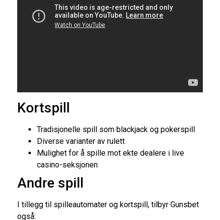
Kortspill
Tradisjonelle spill som blackjack og pokerspill
Diverse varianter av rulett
Mulighet for å spille mot ekte dealere i live
casino-seksjonen
Andre spill
I tillegg til spilleautomater og kortspill, tilbyr Gunsbet
også: