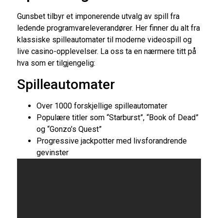
Gunsbet tilbyr et imponerende utvalg av spill fra
ledende programvareleverandører. Her finner du alt fra
klassiske spilleautomater til moderne videospill og
live casino-opplevelser. La oss ta en nærmere titt på
hva som er tilgjengelig:
Spilleautomater
Over 1000 forskjellige spilleautomater
Populære titler som “Starburst”, “Book of Dead”
og “Gonzo’s Quest”
Progressive jackpotter med livsforandrende
gevinster