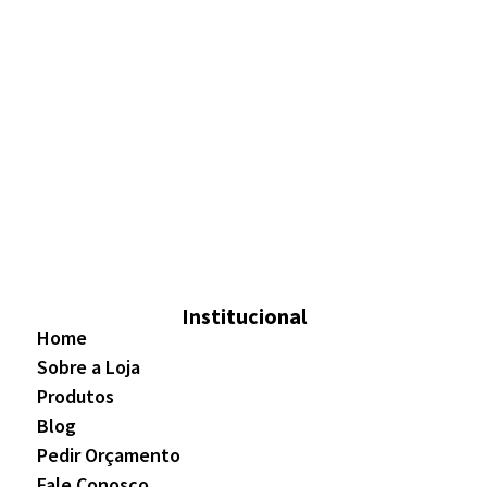
Institucional
Home
Sobre a Loja
Produtos
Blog
Pedir Orçamento
Fale Conosco