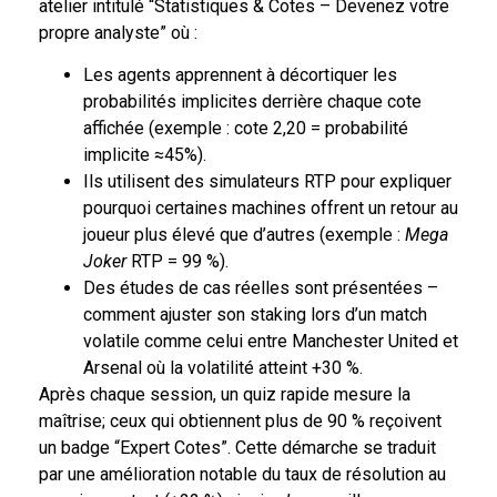
atelier intitulé “Statistiques & Cotes – Devenez votre
propre analyste” où :
Les agents apprennent à décortiquer les
probabilités implicites derrière chaque cote
affichée (exemple : cote 2,20 = probabilité
implicite ≈45%).
Ils utilisent des simulateurs RTP pour expliquer
pourquoi certaines machines offrent un retour au
joueur plus élevé que d’autres (exemple :
Mega
Joker
RTP = 99 %).
Des études de cas réelles sont présentées –
comment ajuster son staking lors d’un match
volatile comme celui entre Manchester United et
Arsenal où la volatilité atteint +30 %.
Après chaque session, un quiz rapide mesure la
maîtrise; ceux qui obtiennent plus de 90 % reçoivent
un badge “Expert Cotes”. Cette démarche se traduit
par une amélioration notable du taux de résolution au