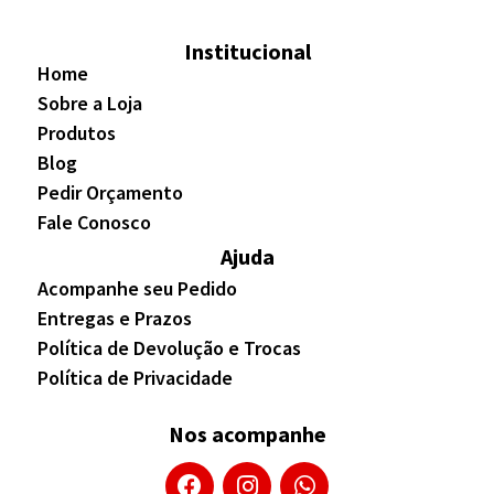
Institucional
Home
Sobre a Loja
Produtos
Blog
Pedir Orçamento
Fale Conosco
Ajuda
Acompanhe seu Pedido
Entregas e Prazos
Política de Devolução e Trocas
Política de Privacidade
Nos acompanhe