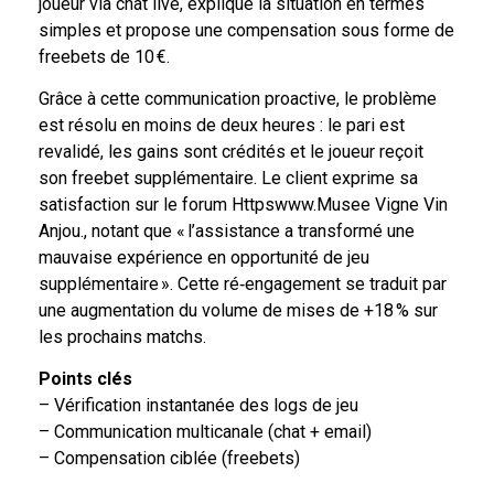
joueur via chat live, explique la situation en termes
simples et propose une compensation sous forme de
freebets de 10 €.
Grâce à cette communication proactive, le problème
est résolu en moins de deux heures : le pari est
revalidé, les gains sont crédités et le joueur reçoit
son freebet supplémentaire. Le client exprime sa
satisfaction sur le forum Httpswww.Musee Vigne Vin
Anjou., notant que « l’assistance a transformé une
mauvaise expérience en opportunité de jeu
supplémentaire ». Cette ré‑engagement se traduit par
une augmentation du volume de mises de +18 % sur
les prochains matchs.
Points clés
– Vérification instantanée des logs de jeu
– Communication multicanale (chat + email)
– Compensation ciblée (freebets)