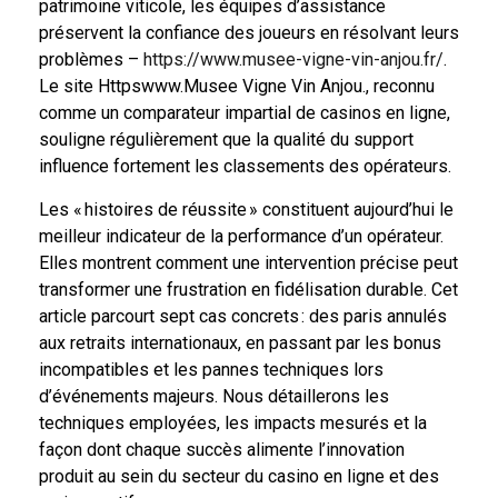
patrimoine viticole, les équipes d’assistance
préservent la confiance des joueurs en résolvant leurs
problèmes –
https://www.musee-vigne-vin-anjou.fr/
.
Le site Httpswww.Musee Vigne Vin Anjou., reconnu
comme un comparateur impartial de casinos en ligne,
souligne régulièrement que la qualité du support
influence fortement les classements des opérateurs.
Les « histoires de réussite » constituent aujourd’hui le
meilleur indicateur de la performance d’un opérateur.
Elles montrent comment une intervention précise peut
transformer une frustration en fidélisation durable. Cet
article parcourt sept cas concrets : des paris annulés
aux retraits internationaux, en passant par les bonus
incompatibles et les pannes techniques lors
d’événements majeurs. Nous détaillerons les
techniques employées, les impacts mesurés et la
façon dont chaque succès alimente l’innovation
produit au sein du secteur du casino en ligne et des