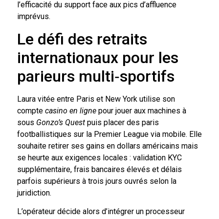
l’efficacité du support face aux pics d’affluence
imprévus.
Le défi des retraits
internationaux pour les
parieurs multi‑sportifs
Laura vitée entre Paris et New York utilise son
compte
casino en ligne
pour jouer aux machines à
sous
Gonzo’s Quest
puis placer des paris
footballistiques sur la Premier League via mobile. Elle
souhaite retirer ses gains en dollars américains mais
se heurte aux exigences locales : validation KYC
supplémentaire, frais bancaires élevés et délais
parfois supérieurs à trois jours ouvrés selon la
juridiction.
L’opérateur décide alors d’intégrer un processeur