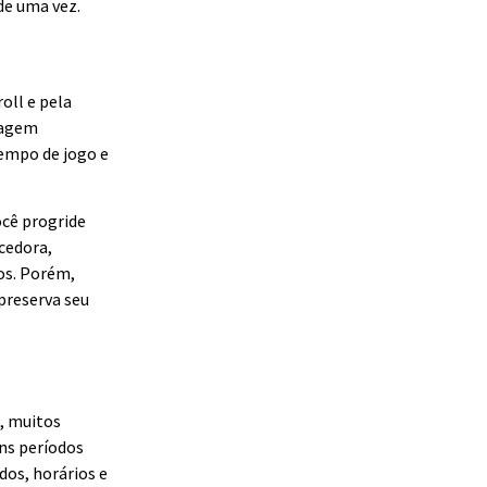
de uma vez.
oll e pela
dagem
empo de jogo e
cê progride
cedora,
os. Porém,
preserva seu
, muitos
ns períodos
dos, horários e