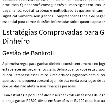
procurado. Quando você consegue três ou mais tigres em uma li
pagamento, você ativa bônus e multiplicadores que aumentam
significativamente seus ganhos. Compreender a tabela de pag
essencial para tomar decisões informadas sobre quanto apostar
Estratégias Comprovadas para 
Dinheiro
Gestão de Bankroll
A primeira regra para ganhar dinheiro consistentemente no jogo
estabelecer um orçamento claro. Defina quanto você está dispost
nunca ultrapasse esse limite. A maioria dos jogadores bem-suce
apenas uma pequena porcentagem de sua renda para jogos de az
que perdas não afetem suas finanças pessoais.
Uma estratégia popular é dividir seu bankroll em sessões de jogo
planeja gastar R$ 500, divida em 5 sessões de R$ 100 cada. Isso 