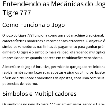
Entendendo as Mecânicas do Jo
Tigre 777
Como Funciona o Jogo
O jogo do tigre 777 funciona como um slot machine tradicional
características modernas e recompensas atraentes. O objetivo é
símbolos vencedores nas linhas de pagamento para ganhar pr
dinheiro. O tigre é o símbolo mais valioso, oferecendo multiplic
impressionantes quando aparece em combinações vencedoras.
A interface do jogo é intuitiva, permitindo que jogadores inici
rapidamente como fazer suas apostas e girar os cilindros. Exist
níveis de dificuldade e variedades de apostas, cada uma com seus
potenciais de retorno.
Símbolos e Multiplicadores
Os símbolos no jogo do tigre 777 variam em valor, sendo o tigre