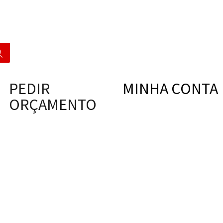
PEDIR
MINHA CONTA
ORÇAMENTO