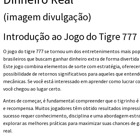
(imagem divulgação)
Introdução ao Jogo do Tigre 777
O jogo do tigre 777 se tornou um dos entretenimentos mais pop
brasileiros que buscam ganhar dinheiro extra de forma divertid
Este jogo combina elementos de sorte com estratégia, oferece
possibilidade de retornos significativos para aqueles que enten
mecânicas. Se você está interessado em aprender como lucrar c
você chegou ao lugar certo.
Antes de começar, é fundamental compreender que o
tigrinho
é 
e recompensa. Muitos jogadores têm obtido resultados impress
sucesso requer conhecimento, disciplina e uma abordagem estr
explorar as melhores práticas para maximizar suas chances de g
real.