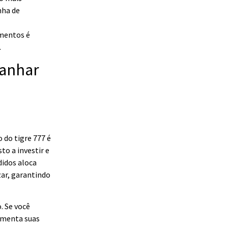
nha de
amentos é
.
Ganhar
 do tigre 777 é
o a investir e
didos aloca
ar, garantindo
. Se você
aumenta suas