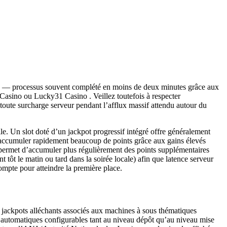
ifié — processus souvent complété en moins de deux minutes grâce aux
asino ou Lucky31 Casino . Veillez toutefois à respecter
r toute surcharge serveur pendant l’afflux massif attendu autour du
e. Un slot doté d’un jackpot progressif intégré offre généralement
t accumuler rapidement beaucoup de points grâce aux gains élevés
s permet d’accumuler plus régulièrement des points supplémentaires
tôt le matin ou tard dans la soirée locale) afin que latence serveur
compte pour atteindre la première place.
s jackpots alléchants associés aux machines à sous thématiques
es automatiques configurables tant au niveau dépôt qu’au niveau mise