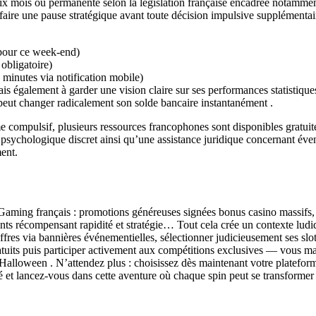
six mois ou permanente selon la législation française encadrée notamment
à faire une pause stratégique avant toute décision impulsive supplémentai
pour ce week‑end)
obligatoire)
minutes via notification mobile)
s également à garder une vision claire sur ses performances statistique
n peut changer radicalement son solde bancaire instantanément .
compulsif, plusieurs ressources francophones sont disponibles gratuitem
hologique discret ainsi qu’une assistance juridique concernant éventuel
ent.
ming français : promotions généreuses signées bonus casino massifs, n
tants récompensant rapidité et stratégie… Tout cela crée un contexte lu
fres via bannières événementielles, sélectionner judicieusement ses slots
ratuits puis participer activement aux compétitions exclusives — vous m
 Halloween . N’attendez plus : choisissez dès maintenant votre platefor
é et lancez-vous dans cette aventure où chaque spin peut se transformer