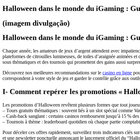
Halloween dans le monde du iGaming : Guide
(imagem divulgação)
Halloween dans le monde du iGaming : Guide
Chaque année, les amateurs de jeux d’argent attendent avec impatience
plateformes de citrouilles lumineuses, de toiles d’araignée animées et 
sous thématiques et des tournois qui promettent des gains aussi surpren
Découvrez nos meilleures recommandations sur le
casino en ligne
pour
correspondent à votre style de jeu et garder le contrôle grâce aux outil
I‑ Comment repérer les promotions « Hallo
Les promotions d’Halloween revêtent plusieurs formes que tout joueur 
– Tours gratuits thématiques : souvent liés à un slot spécial comme
Va
– Cash‑back sanglant : certains casinos remboursent jusqu’à 15 % des 
– Tournois à thème : leaderboard quotidien où chaque partie comptabi
Pour déceler ces offres rapidement, surveillez trois indicateurs clés 
et une newsletter ponctuelle annonçant le lancement officiel du “Hallo