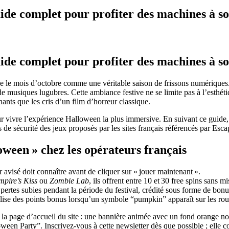
 complet pour profiter des machines à sous
 complet pour profiter des machines à sous
 le mois d’octobre comme une véritable saison de frissons numériques. L
de musiques lugubres. Cette ambiance festive ne se limite pas à l’esthét
ants que les cris d’un film d’horreur classique.
 vivre l’expérience Halloween la plus immersive. En suivant ce guide, vou
s de sécurité des jeux proposés par les sites français référencés par Esc
ween » chez les opérateurs français
avisé doit connaître avant de cliquer sur « jouer maintenant ».
mpire’s Kiss
ou
Zombie Lab
, ils offrent entre 10 et 30 free spins sans 
pertes subies pendant la période du festival, crédité sous forme de bon
lise des points bonus lorsqu’un symbole “pumpkin” apparaît sur les rou
sur la page d’accueil du site : une bannière animée avec un fond orange
ween Party”. Inscrivez-vous à cette newsletter dès que possible ; elle c