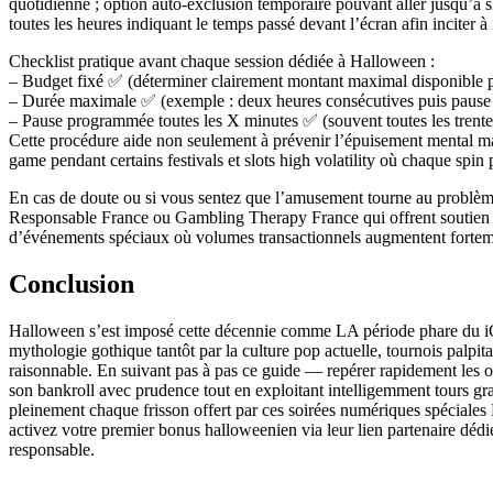
quotidienne ; option auto‑exclusion temporaire pouvant aller jusqu’à 
toutes les heures indiquant le temps passé devant l’écran afin inciter 
Checklist pratique avant chaque session dédiée à Halloween :
– Budget fixé ✅ (déterminer clairement montant maximal disponible 
– Durée maximale ✅ (exemple : deux heures consécutives puis pause 
– Pause programmée toutes les X minutes ✅ (souvent toutes les trente 
Cette procédure aide non seulement à prévenir l’épuisement mental mai
game pendant certains festivals et slots high volatility où chaque spi
En cas de doute ou si vous sentez que l’amusement tourne au problème 
Responsable France ou Gambling Therapy France qui offrent soutien psyc
d’événements spéciaux où volumes transactionnels augmentent fortem
Conclusion
Halloween s’est imposé cette décennie comme LA période phare du iGa
mythologie gothique tantôt par la culture pop actuelle, tournois palpi
raisonnable. En suivant pas à pas ce guide — repérer rapidement les of
son bankroll avec prudence tout en exploitant intelligemment tours g
pleinement chaque frisson offert par ces soirées numériques spéciales
activez votre premier bonus halloweenien via leur lien partenaire dédi
responsable.​