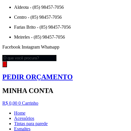
Ir
Aldeota - (85) 98457-7056
para
Centro - (85) 98457-7056
o
conteúdo
Farias Brito - (85) 98457-7056
Meireles - (85) 98457-7056
Facebook
Instagram
Whatsapp
Pesquisar
produtos
PEDIR ORÇAMENTO
MINHA CONTA
R$
0,00
0
Carrinho
Home
Acessórios
Tintas para parede
Esmaltes