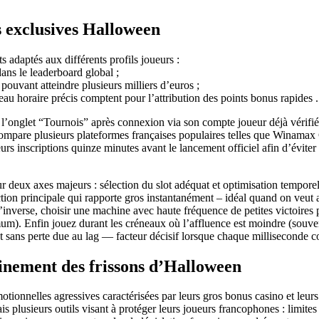
s exclusives Halloween
 adaptés aux différents profils joueurs :
ans le leaderboard global ;
uvant atteindre plusieurs milliers d’euros ;
au horaire précis comptent pour l’attribution des points bonus rapides .
uis l’onglet “Tournois” après connexion via son compte joueur déjà vér
are plusieurs plateformes françaises populaires telles que Winamax C
urs inscriptions quinze minutes avant le lancement officiel afin d’évite
 deux axes majeurs : sélection du slot adéquat et optimisation temporell
ction principale qui rapporte gros instantanément – idéal quand on veu
l’inverse, choisir une machine avec haute fréquence de petites victoire
um). Enfin jouez durant les créneaux où l’affluence est moindre (souvent 
ent sans perte due au lag — facteur décisif lorsque chaque milliseconde 
einement des frissons d’Halloween
ionnelles agressives caractérisées par leurs gros bonus casino et leur
s plusieurs outils visant à protéger leurs joueurs francophones : limit