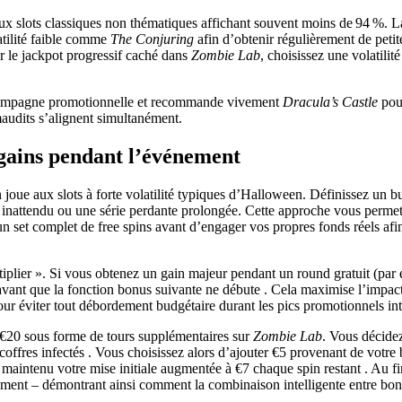
x slots classiques non thématiques affichant souvent moins de 94 %. La v
atilité faible comme
The Conjuring
afin d’obtenir régulièrement de petite
er le jackpot progressif caché dans
Zombie Lab
, choisissez une volatili
e campagne promotionnelle et recommande vivement
Dracula’s Castle
pour
maudits s’alignent simultanément.
 gains pendant l’événement
 joue aux slots à forte volatilité typiques d’Halloween. Définissez un bu
 inattendu ou une série perdante prolongée. Cette approche vous permet é
set complet de free spins avant d’engager vos propres fonds réels af
multiplier ». Si vous obtenez un gain majeur pendant un round gratuit (p
nt que la fonction bonus suivante ne débute . Cela maximise l’impact d
r éviter tout débordement budgétaire durant les pics promotionnels in
e €20 sous forme de tours supplémentaires sur
Zombie Lab
. Vous décidez
ffres infectés . Vous choisissez alors d’ajouter €5 provenant de votre
maintenu votre mise initiale augmentée à €7 chaque spin restant . Au fi
lement – démontrant ainsi comment la combinaison intelligente entre bo