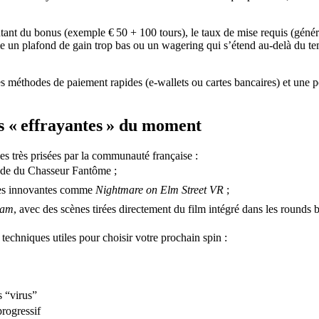
ntant du bonus (exemple € 50 + 100 tours), le taux de mise requis (génér
me un plafond de gain trop bas ou un wagering qui s’étend au-delà du
des méthodes de paiement rapides (e‑wallets ou cartes bancaires) et une po
us « effrayantes » du moment
es très prisées par la communauté française :
ende du Chasseur Fantôme ;
ques innovantes comme
Nightmare on Elm Street VR
;
eam
, avec des scènes tirées directement du film intégré dans les rounds 
 techniques utiles pour choisir votre prochain spin :
 “virus”
rogressif