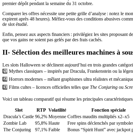
premier dépôt pendant la semaine du 31 octobre.
Comparer les offres nécessite une petite grille d’analyse : notez le mo
expirent après 48 heures). Méfiez‑vous des conditions abusives com
de slot étudié.
Enfin, pensez aux aspects financiers : privilégiez les sites proposant 
que vos gains ne soient pas gelés par des frais cachés.
II‑ Sélection des meilleures machines à so
Les slots Halloween se déclinent aujourd’hui en trois grandes catégori
1️⃣ Mythes classiques – inspirés par Dracula, Frankenstein ou la lég
2️⃣ Horrors modernes – mêlant graphismes ultra réalistes et mécani
3️⃣ Films cultes – licences officielles telles que
The Conjuring
ou
Scr
Voici un tableau comparatif qui résume les principales caractéristiques
Slot
RTP
Volatilité
Fonction spéciale
Dracula’s Castle
96,2%
Moyenne
Coffres maudits multipliés x2–x5
Zombie Lab
95,8%
Haute
Free spins déclenchés par symboles
The Conjuring
97,1%
Faible
Bonus “Spirit Hunt” avec jackpot p