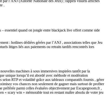
 par l’ANJ (Autorité Nationale des Jeux) ; rappels visuels affichés
re .
s – essentiel quand on jongle entre blackjack live offert comme side
ent : hotlines dédiées gérées par l’ANJ , associations telles que Jeu
s litiges liés aux paiements ou retraits tardifs rencontrés lors
ouvelles machines à sous immersives inspirées tantôt par la
dique unique lorsqu’il est abordé avec méthode et modération
 selon RTP et volatilité grâce aux tableaux comparatifs fournis , gérer
aximisez vos chances non seulement de gagner mais surtout de profiter
me préférée parmi celles évaluées objectivement par Escapegroom.fr ,
 en « scary win » mémorable tout en restant maître absolu de votre jeu