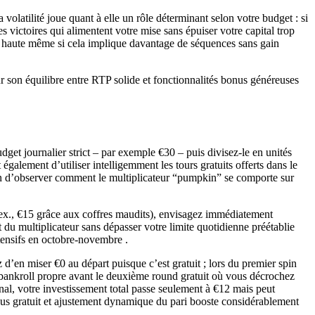
olatilité joue quant à elle un rôle déterminant selon votre budget : si
s victoires qui alimentent votre mise sans épuiser votre capital trop
té haute même si cela implique davantage de séquences sans gain
 son équilibre entre RTP solide et fonctionnalités bonus généreuses
dget journalier strict – par exemple €30 – puis divisez-le en unités
galement d’utiliser intelligemment les tours gratuits offerts dans le
in d’observer comment le multiplicateur “pumpkin” se comporte sur
ar ex., €15 grâce aux coffres maudits), envisagez immédiatement
u multiplicateur sans dépasser votre limite quotidienne préétablie
tensifs en octobre-novembre .
 d’en miser €0 au départ puisque c’est gratuit ; lors du premier spin
 bankroll propre avant le deuxième round gratuit où vous décrochez
nal, votre investissement total passe seulement à €12 mais peut
nus gratuit et ajustement dynamique du pari booste considérablement