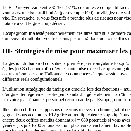
Le RTP moyen varie entre 95 % et 97 %, ce qui reste compétitif face au
vous avez une bankroll limitée (par exemple €20), privilégiez une vol
vite. En revanche, si vous êtes prêt à prendre plus de risques pour vis
notable avant le gros coup décisif.
Escapegroom.fr a testé personnellement ces titres durant la dernièr
qui peuvent multiplier vos free spins jusqu’à x5 lorsque trois coffres 
III‑ Stratégies de mise pour maximiser les
La gestion du bankroll constitue la première pierre angulaire lorsqu’on
égales (≈ €3 chacune) afin d’éviter toute mise excessive après un gain
cadre du bonus casino Halloween : commencez chaque session avec un 
différents reels configurationnels.
L’utilisation stratégique du timing est cruciale lors des fonctions « 
d’augmenter légèrement votre pari standard – généralement +25 % – ava
par votre plan financier personnel recommandé par Escapegroom.fr pou
Illustration chiffrée : supposons que vous recevez un bonus gratuit d
gagnant vous accumulez €12 grâce au multiplicateur x3 appliqué aux co
encore deux coffres maudits donnant x4 = €80 potentiels si vous avez 
générer jusqu’à €200 si tous les multiplicateurs s’enchaînent favorab
vos chances lors des événements spéciaux Halloween.