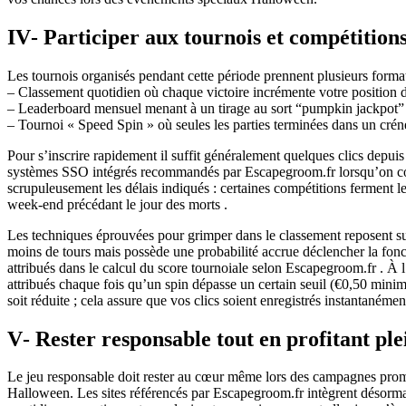
IV‑ Participer aux tournois et compétition
Les tournois organisés pendant cette période prennent plusieurs formats
– Classement quotidien où chaque victoire incrémente votre position d
– Leaderboard mensuel menant à un tirage au sort “pumpkin jackpot” po
– Tournoi « Speed Spin » où seules les parties terminées dans un créne
Pour s’inscrire rapidement il suffit généralement quelques clics dep
systèmes SSO intégrés recommandés par Escapegroom.fr lorsqu’on comp
scrupuleusement les délais indiqués : certaines compétitions ferment le
week‑end précédant le jour des morts .
Les techniques éprouvées pour grimper dans le classement reposent sur
moins de tours mais possède une probabilité accrue déclencher la fon
attribués dans le calcul du score tournoiale selon Escapegroom.fr . À 
attribués chaque fois qu’un spin dépasse un certain seuil (€0,50 minim
soit réduite ; cela assure que vos clics soient enregistrés instantaném
V‑ Rester responsable tout en profitant pl
Le jeu responsable doit rester au cœur même lors des campagnes promot
Halloween. Les sites référencés par Escapegroom.fr intègrent désormai