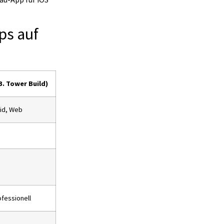
ps auf
B. Tower Build)
oid, Web
fessionell