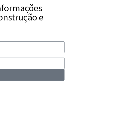
informações
construção e