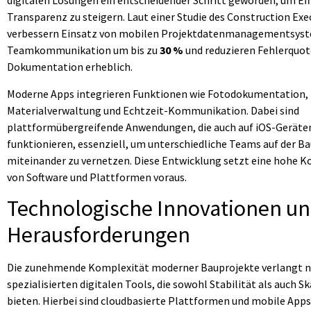
digitalen Lösungen ein entscheidender Schritt geworden, um Eff
Transparenz zu steigern. Laut einer Studie des Construction Exe
verbessern Einsatz von mobilen Projektdatenmanagementsyst
Teamkommunikation um bis zu
30 %
und reduzieren Fehlerquot
Dokumentation erheblich.
Moderne Apps integrieren Funktionen wie Fotodokumentation, 
Materialverwaltung und Echtzeit-Kommunikation. Dabei sind
plattformübergreifende Anwendungen, die auch auf iOS-Geräte
funktionieren, essenziell, um unterschiedliche Teams auf der Ba
miteinander zu vernetzen. Diese Entwicklung setzt eine hohe K
von Software und Plattformen voraus.
Technologische Innovationen u
Herausforderungen
Die zunehmende Komplexität moderner Bauprojekte verlangt 
spezialisierten digitalen Tools, die sowohl Stabilität als auch Sk
bieten. Hierbei sind cloudbasierte Plattformen und mobile Apps 