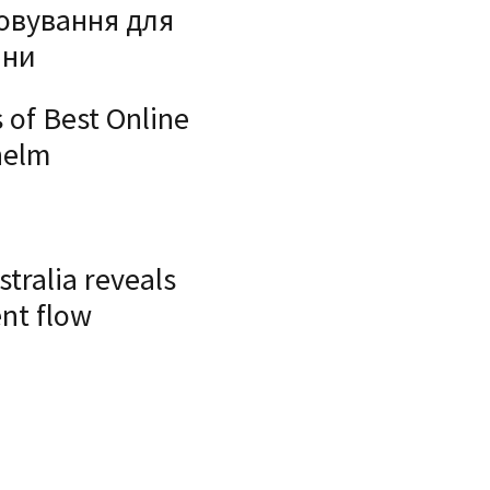
овування для
ини
 of Best Online
helm
tralia reveals
nt flow