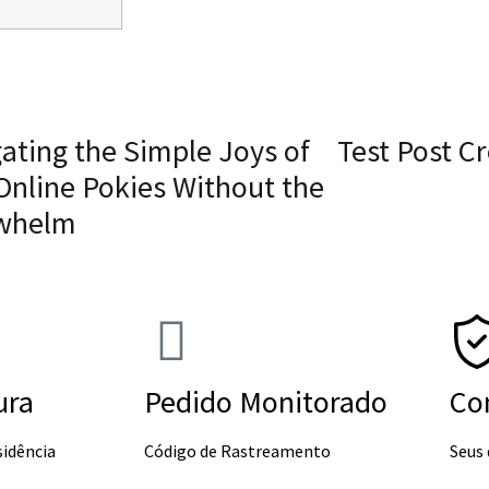
ating the Simple Joys of
Test Post C
Online Pokies Without the
whelm
ura
Pedido Monitorado
Co
sidência
Código de Rastreamento
Seus