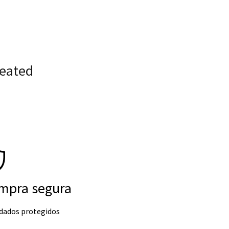
reated
mpra segura
 dados protegidos