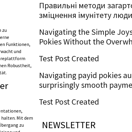
Правильні методи загарт
зміцнення імунітету люд
Navigating the Simple Joys
n zu
derne
Pokies Without the Overw
en Funktionen,
erwacht und
Test Post Created
areplattform
hen Robustheit,
tät.
Navigating payid pokies aus
surprisingly smooth payme
er
Test Post Created
entationen,
u halten. Mit dem
NEWSLETTER
Übergang zu