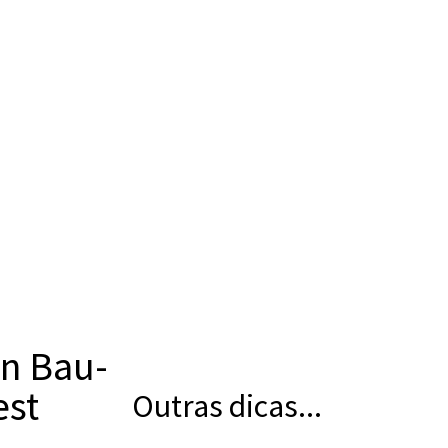
en Bau-
est
Outras dicas...