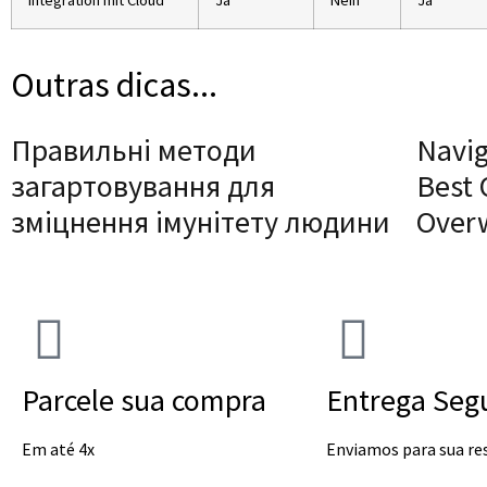
Integration mit Cloud
Ja
Nein
Ja
Outras dicas...
Правильні методи
Navig
загартовування для
Best 
зміцнення імунітету людини
Over
Parcele sua compra
Entrega Seg
Em até 4x
Enviamos para sua re