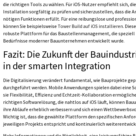
die richtigen Tools zu wählen. Für iOS-Nutzer empfiehlt sich, di
Installation sorgfältig zu prüfen und sicherzustellen, dass die 
nötigen Funktionen erfüllt. Für eine reibungslose und professi
können Sie beispielsweise
Tower Build auf iOS installieren
. Dies
robuste Plattform für das Baustellenmanagement, die speziell f
Bedürfnisse moderner Bauunternehmen entwickelt wurde.
Fazit: Die Zukunft der Bauindustri
in der smarten Integration
Die Digitalisierung verändert fundamental, wie Bauprojekte gep
durchgeführt werden. Mobile Anwendungen spielen dabei eine Sc
sie Flexibilität, Effizienz und Echtzeit-Kollaboration ermögliche
richtigen Softwarelösung, die nahtlos auf iOS läuft, können B
ihre Abläufe erheblich verbessern und sich einen Wettbewerbsvor
Wichtig ist, dass die gewählte Plattform den spezifischen Anfo
jeweiligen Projekts entspricht und kontinuierlich weiterentwicke
Mehr Informationen und die Möglichkeit, eine leistungsfähige B