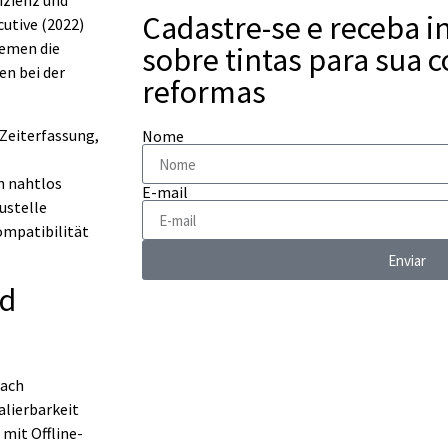
izienz und
Cadastre-se e receba 
cutive (2022)
emen die
sobre tintas para sua 
en bei der
reformas
Zeiterfassung,
Nome
n nahtlos
E-mail
ustelle
ompatibilität
Enviar
nd
nach
alierbarkeit
mit Offline-