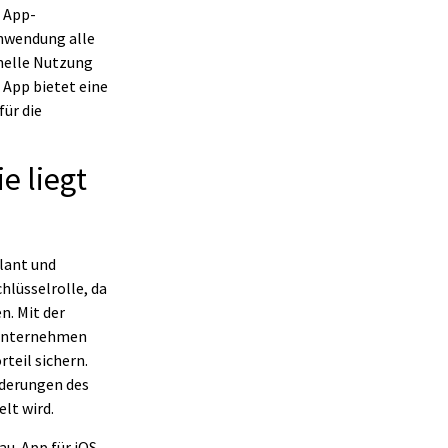
e App-
Anwendung alle
onelle Nutzung
e App bietet eine
ür die
e liegt
lant und
hlüsselrolle, da
n. Mit der
auunternehmen
teil sichern.
rderungen des
lt wird.
au-App für iOS