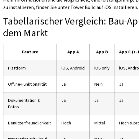
zu installieren, finden Sie unter Tower Build auf iOS installieren.
Tabellarischer Vergleich: Bau-Ap
dem Markt
Feature
App A
App B
App C (z. 
Plattform
iOS, Android
iOS only
iOS, Andr
Offline-Funktionalität
Ja
Nein
Ja
Dokumentation &
Ja
Ja
Ja
Fotos
Benutzerfreundlichkeit
Hoch
Mittel
Hoch & pro