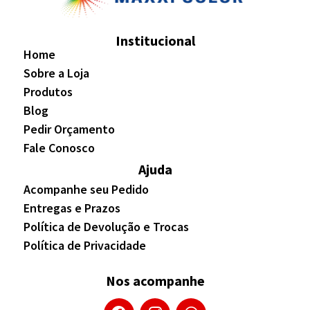
Institucional
Home
Sobre a Loja
Produtos
Blog
Pedir Orçamento
Fale Conosco
Ajuda
Acompanhe seu Pedido
Entregas e Prazos
Política de Devolução e Trocas
Política de Privacidade
Nos acompanhe