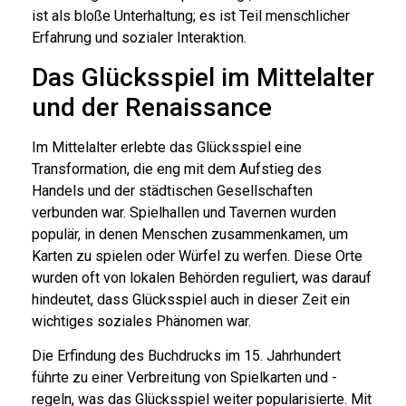
ist als bloße Unterhaltung; es ist Teil menschlicher
Erfahrung und sozialer Interaktion.
Das Glücksspiel im Mittelalter
und der Renaissance
Im Mittelalter erlebte das Glücksspiel eine
Transformation, die eng mit dem Aufstieg des
Handels und der städtischen Gesellschaften
verbunden war. Spielhallen und Tavernen wurden
populär, in denen Menschen zusammenkamen, um
Karten zu spielen oder Würfel zu werfen. Diese Orte
wurden oft von lokalen Behörden reguliert, was darauf
hindeutet, dass Glücksspiel auch in dieser Zeit ein
wichtiges soziales Phänomen war.
Die Erfindung des Buchdrucks im 15. Jahrhundert
führte zu einer Verbreitung von Spielkarten und -
regeln, was das Glücksspiel weiter popularisierte. Mit