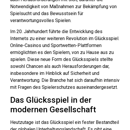
Notwendigkeit von Maßnahmen zur Bekämpfung von
Spielsucht und das Bewusstsein für
verantwortungsvolles Spielen.
Im 20. Jahrhundert führte die Entwicklung des
Internets zu einer weiteren Revolution im Glücksspiel.
Online-Casinos und Sportwetten-Plattformen
ermöglichten es den Spielern, von zu Hause aus zu
spielen. Diese neue Form des Glücksspiels stellte
sowohl Chancen als auch Herausforderungen dar,
insbesondere im Hinblick auf Sicherheit und
Verantwortung. Die Branche hat sich daraufhin intensiv
mit Fragen des Spielerschutzes auseinandergesetzt.
Das Glücksspiel in der
modernen Gesellschaft
Heutzutage ist das Glücksspiel ein fester Bestandteil
der globalen Unterhaltungslandschaft. Es gibt eine