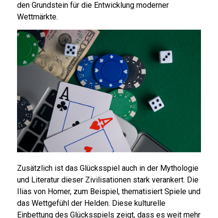
den Grundstein für die Entwicklung moderner
Wettmärkte.
Zusätzlich ist das Glücksspiel auch in der Mythologie
und Literatur dieser Zivilisationen stark verankert. Die
Ilias von Homer, zum Beispiel, thematisiert Spiele und
das Wettgefühl der Helden. Diese kulturelle
Einbettung des Glücksspiels zeigt, dass es weit mehr