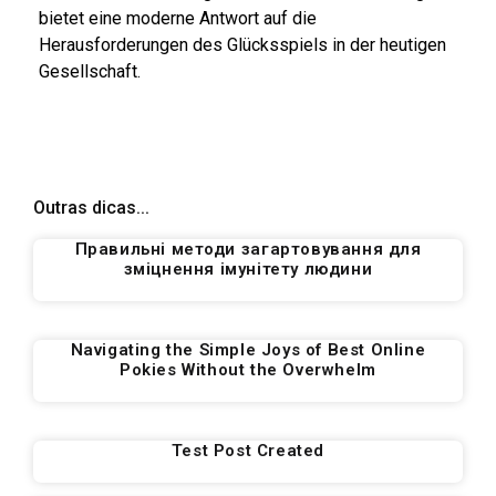
bietet eine moderne Antwort auf die
Herausforderungen des Glücksspiels in der heutigen
Gesellschaft.
Outras dicas...
Правильні методи загартовування для
зміцнення імунітету людини
Navigating the Simple Joys of Best Online
Pokies Without the Overwhelm
Test Post Created